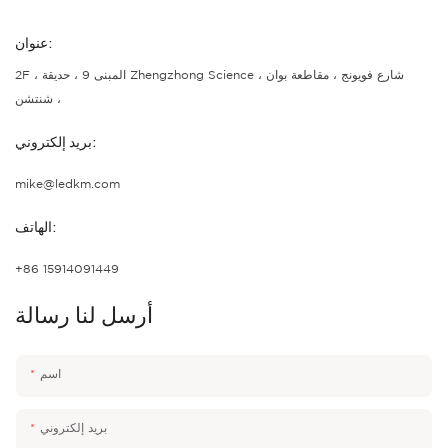
عنوان:
2F ، المبنى 9 ، حديقة Zhengzhong Science ، شارع فويونج ، مقاطعة بوان
، شنتشن
بريد إلكتروني:
mike@ledkm.com
الهاتف:
+86 15914091449
أرسل لنا رسالة
اسم
بريد إلكتروني