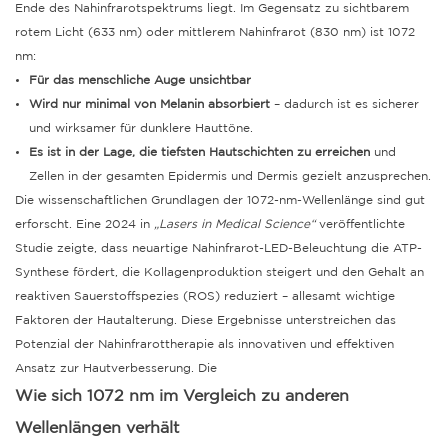
Ende des Nahinfrarotspektrums liegt. Im Gegensatz zu sichtbarem
rotem Licht (633 nm) oder mittlerem Nahinfrarot (830 nm) ist 1072
nm:
Für das menschliche Auge unsichtbar
Wird nur minimal von Melanin absorbiert
– dadurch ist es sicherer
und wirksamer für dunklere Hauttöne.
Es ist in der Lage, die tiefsten Hautschichten zu erreichen
und
Zellen in der gesamten Epidermis und Dermis gezielt anzusprechen.
Die wissenschaftlichen Grundlagen der 1072-nm-Wellenlänge sind gut
erforscht. Eine 2024 in
„Lasers in Medical Science“
veröffentlichte
Studie zeigte, dass neuartige Nahinfrarot-LED-Beleuchtung die ATP-
Synthese fördert, die Kollagenproduktion steigert und den Gehalt an
reaktiven Sauerstoffspezies (ROS) reduziert – allesamt wichtige
Faktoren der Hautalterung.
Diese Ergebnisse unterstreichen das
Potenzial der Nahinfrarottherapie als innovativen und effektiven
Ansatz zur Hautverbesserung.
Die
Wie sich 1072 nm im Vergleich zu anderen
Wellenlängen verhält