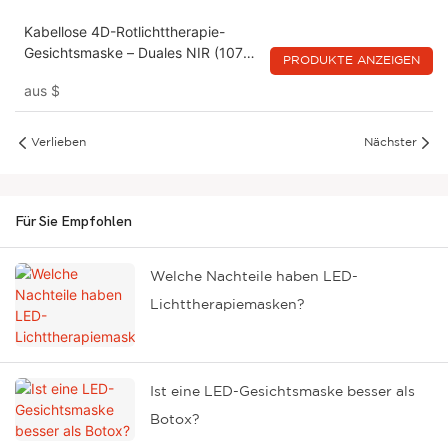
Kabellose 4D-Rotlichttherapie-
Gesichtsmaske – Duales NIR (1072
PRODUKTE ANZEIGEN
nm & 850 nm) + Rot 660 nm +
aus
$
Orange 605 nm, wiederaufladbar
und kabellos für Zuhause und
unterwegs
Verlieben
Nächster
Für Sie Empfohlen
Welche Nachteile haben LED-
Lichttherapiemasken?
Ist eine LED-Gesichtsmaske besser als
Botox?