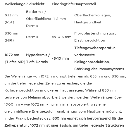
Wellenlänge
Zielschicht
Eindringtiefe
Hauptvorteil
Epidermis /
633 nm
Oberflächenkollagen,
Oberflächliche
~1-2 mm
(Rot)
Hautgesundheit
Dermis
830 nm
Fibroblastenstimulation,
Dermis
ca. 3–5 mm
(NIR)
Elastinproduktion
Tiefengewebereparatur,
1072 nm
Hypodermis /
verbesserte
~8-10 mm
(Tiefes NIR)
Tiefe Dermis
Kollagenproduktion,
Stärkung des Immunsystems
Die Wellenlänge von 1072 nm dringt tiefer ein als 633 nm und 830 nm,
um die tiefer liegenden Zellen zu erreichen, die die
Kollagenproduktion in dickerer Haut anregen.
Während 830 nm
teilweise von Melanin absorbiert werden, werden Wellenlängen über
1000 nm – wie 1072 nm – nur minimal absorbiert, was eine
gleichmäßigere Energiezufuhr unabhängig vom Hautton ermöglicht.
In der Praxis bedeutet das:
830 nm eignet sich hervorragend für die
Zellreparatur
.
1072 nm ist unerlässlich, um tiefer liegende Strukturen