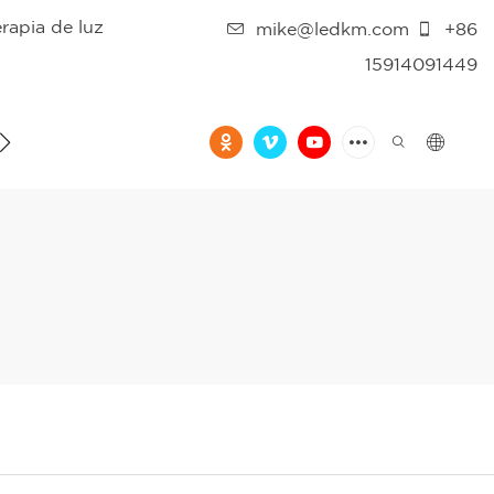
erapia de luz
mike@ledkm.com
+86
15914091449
ONTÁCTENOS
FAQ
VIDEO