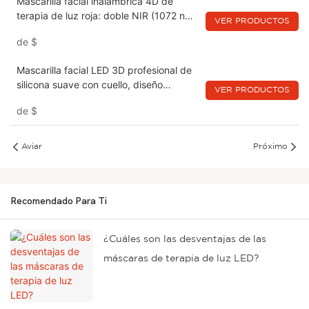
Mascarilla facial inalámbrica 4D de
terapia de luz roja: doble NIR (1072 nm
VER PRODUCTOS
y 850 nm) + rojo 660 nm + naranja 605
de
$
nm, recargable e inalámbrica para el
hogar y los viajes.
Mascarilla facial LED 3D profesional de
silicona suave con cuello, diseño
VER PRODUCTOS
adaptable al rostro.
de
$
Aviar
Próximo
Recomendado Para Ti
¿Cuáles son las desventajas de las
máscaras de terapia de luz LED?