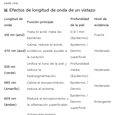
cada una.
📊 Efectos de longitud de onda de un vistazo
Longitud de
Profundidad
Nivel de
Función principal
onda
de la piel
evidencia
Trata el acné, mata las
0,5–1 mm
415 nm (azul)
Fuerte
bacterias
(Epidermis)
Calma, reduce el estrés
Epidermis /
470 nm (azul)
oxidativo, puede ayudar a
Dermis
Moderado
la curación.
superficial
Unifica el tono de la piel y
Profundidad
525 nm
reduce la
media
Moderado
(verde)
hiperpigmentación.
(Epidermis)
590 nm
Calma el enrojecimiento,
Epidermis /
Moderado
(Amarillo)
reduce el eritema.
Dermis
Epidermis /
605 nm
Reduce el enrojecimiento y
Dermis
Emergente
(ámbar)
la inflamación superficiales.
superficial
Antienvejecimiento,