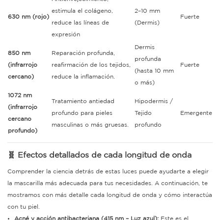
estimula el colágeno,
2–10 mm
630 nm (rojo)
Fuerte
reduce las líneas de
(Dermis)
expresión
Dermis
850 nm
Reparación profunda,
profunda
(infrarrojo
reafirmación de los tejidos,
Fuerte
(hasta 10 mm
cercano)
reduce la inflamación.
o más)
1072 nm
Tratamiento antiedad
Hipodermis /
(infrarrojo
profundo para pieles
Tejido
Emergente
cercano
masculinas o más gruesas.
profundo
profundo)
🧬 Efectos detallados de cada longitud de onda
Comprender la ciencia detrás de estas luces puede ayudarte a elegir
la mascarilla más adecuada para tus necesidades. A continuación, te
mostramos con más detalle cada longitud de onda y cómo interactúa
con tu piel.
Acné y acción antibacteriana (415 nm – Luz azul):
Este es el