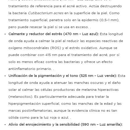
tratamiento de referencia para el acné activo. Actúa destruyendo
la bacteria
Cutibacterium acnes
en la superficie de la piel.
Como
tratamiento superficial, penetra solo en la epidermis (0,5–1 mm),
pero puede resecar la piel si se usa en exceso.
.
Calmante y reductor del estrés (470 nm – Luz azul):
Esta longitud
de onda ayuda a calmar la piel al reducir las especies reactivas de
oxígeno mitocondriales (ROS) y el estrés oxidativo.
Aunque se
puede combinar con 415 nm para el tratamiento del acné, por sí
solo es menos eficaz contra las bacterias y ofrece un efecto
antiinflamatorio primario.
.
Unificación de la pigmentación y el tono (525 nm – Luz verde):
Esta
longitud de onda ayuda a atenuar las manchas oscuras y el daño
solar al calmar las células productoras de melanina hiperactivas
(melanocitos).
Es particularmente adecuada para tratar la
hiperpigmentación superficial, como las manchas de la edad y las
marcas postinflamatorias, aunque la evidencia clínica no es tan
sólida como para la luz roja o azul.
.
Alivio del enrojecimiento y la sensibilidad (590 nm – Luz amarilla):