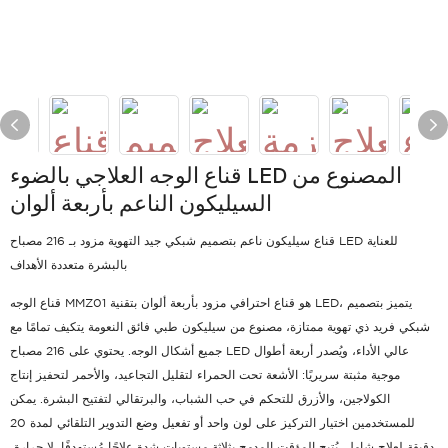
قناع الوجه العلاجي بالضوء LED المصنوع من
السيليكون الناعم بأربعة ألوان
قناع سيليكون ناعم بتصميم شبكي جيد التهوية مزود بـ 216 مصباح LED للعناية
بالبشرة متعددة الأهداف
قناع الوجه MMZ01 هو قناع احترافي مزود بأربعة ألوان بتقنية LED، يتميز بتصميم
شبكي فريد ذي تهوية ممتازة، مصنوع من سيليكون طبي فائق النعومة يتكيف تمامًا مع
جميع أشكال الوجه. يحتوي على 216 مصباح LED عالي الأداء، ويُصدر أربعة أطوال
موجية مثبتة سريريًا: الأشعة تحت الحمراء لتقليل التجاعيد، والأحمر لتحفيز إنتاج
الكولاجين، والأزرق للتحكم في حب الشباب، والبرتقالي لتفتيح البشرة. يمكن
للمستخدمين اختيار التركيز على لون واحد أو تفعيل وضع التدوير التلقائي لمدة 20
دقيقة لعلاج شامل. يُتيح المؤقت المدمج بثلاثة مستويات شدة علاجًا مُستهدفًا. لا حرارة،