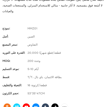
لا أشعة فوق بنفسجية، لا آثار جانبية - مثالي للاستخدام المنزلي، والمنتجعات الصحية،
والعيادات.
MMZ01
نموذج:
الصين
أصل:
التفاوض
سعر المصنع:
20,000 قطعة/قطع شهريًا
القدرة على التوريد:
200 وحدة
MOQ:
5-10 أيام
موعد التسليم:
T/T، بطاقة الائتمان، باي بال
قسط:
16 قطعة/كرتونة
التعبئة والتغليف:
53*35*47CM
حجم الكرتون: