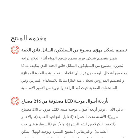
مقدمة المنتج
تصميم شبكي مهوّى مصنوع من السيليكون السائل فائق الخفة
يتميز بتصميم شبكي فريد يسمح بتدفق الهواء أثناء العلاج لراحة
مُعززة. مصنوع من السيليكون السائل فائق الخفة الذي يتكيف تمامًا
مع جميع أشكال الوجه دون ترك أي علامات ضغط. هذه المادة الممتازة
والتصميم المدروس يجعلان منه خيارًا مثاليًا للاستخدام المنزلي وفي
المنتجعات الصحية حيث تُعد الراحة والتهوية من الأمور الأساسية.
مصفوفة من 216 مصباح LED بأربعة أطوال موجية
مزود بـ 216 مصباح LED عالي الأداء، يوفر أربعة أطوال موجية مثبتة
سريريًا: الأشعة تحت الحمراء (لتقليل التجاعيد العميقة)، والأحمر
(لتحفيز الكولاجين لشد البشرة)، والأزرق (للسيطرة على حب
الشباب)، والبرتقالي (لتفتيح البشرة وتوحيد لونها). يمكن