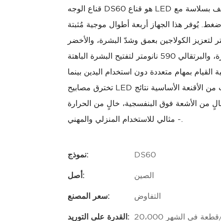
قناع الوجه DS60 هو قناع LED ثلاثي الأبعاد احترافي مصنوع من السيليكون الناعم الممتاز، ويتكيف بسلاسة مع
 ضغط.
يُوفر هذا الجهاز أربعة أطوال موجية مُثبتة
أحمر 630 نانومتر + الأشعة تحت الحمراء 850 نانومتر لتعزيز الكولاجين بعمق وشدّ البشرة، والأخضر
520 نانومتر لتهدئة الاحمرار وموازنة إفراز الزيوت في البشرة، والبرتقالي 590 نانومتر لتفتيح البشرة الباهتة
ة القيام بمهام متعددة دون استخدام اليدين
بينما
نتائج
لٍ من الأشعة فوق البنفسجية، خالٍ من الحرارة
- مثالي للاستخدام المنزلي والمهني.
DS60
نموذج:
الصين
أصل:
التفاوض
سعر المصنع:
قطعة/قطعة في الشهر
القدرة على التوريد: