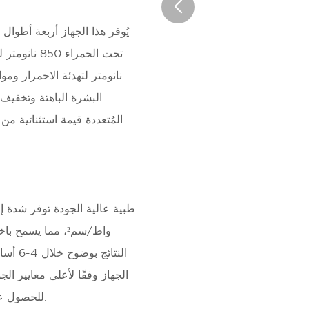
البشرة الباهتة وتخفيف ا
المُتعددة قيمة استثنائية م
واط/سم²، مما يس
الجهاز وفقًا لأعلى معايير الج
للحصول على نتائج علاج ضوئي بمستوى العيادات في المنزل.