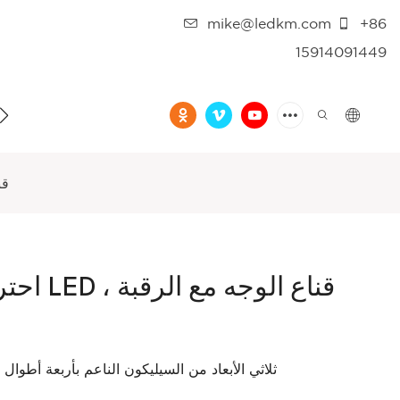
mike@ledkm.com
+86
15914091449
فيديو
احت
احترافي 
قناع LED ثلاثي الأبعاد من السيليكون الناعم بأربعة 