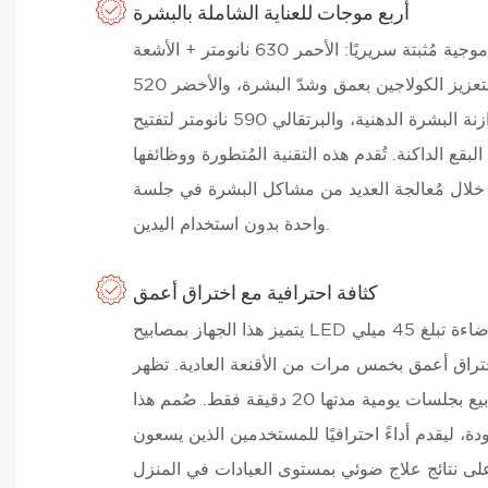
أربع موجات للعناية الشاملة بالبشرة
يُوفر هذا الجهاز أربعة أطوال موجية مُثبتة سريريًا: الأحمر 630 نانومتر + الأشعة
تحت الحمراء 850 نانومتر لتعزيز الكولاجين بعمق وشدّ البشرة، والأخضر 520
نانومتر لتهدئة الاحمرار وموازنة البشرة الدهنية، والبرتقالي 590 نانومتر لتفتيح
لبقع الداكنة. تُقدم هذه التقنية المُتطورة ووظائفها
ن خلال مُعالجة العديد من مشاكل البشرة في جلسة
واحدة بدون استخدام اليدين.
كثافة احترافية مع اختراق أعمق
يتميز هذا الجهاز بمصابيح LED طبية عالية الجودة توفر شدة إضاءة تبلغ 45 ميلي
مح باختراق أعمق بخمس مرات من الأقنعة العادية. تظهر
النتائج بوضوح خلال 4-6 أسابيع بجلسات يومية مدتها 20 دقيقة فقط. صُمم هذا
ودة، ليقدم أداءً احترافيًا للمستخدمين الذين يسعون