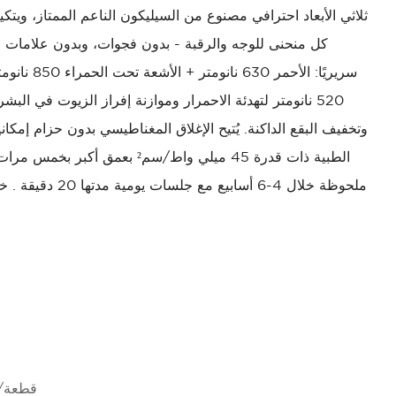
كل منحنى للوجه والرقبة - بدون فجوات، وبدون علامات
سريريًا: ال
وتخفيف البقع الداكنة.
يُتيح الإغلاق المغناطيسي بدون حزام إمكاني
تخترق مصابيح LED الطبية ذات قدرة 45 ميلي واط/سم² بعمق أكبر بخمس مرات من الأقنعة الأساسية
ملحوظة خلال 4-6 أسابيع مع جلسات يومية مدتها 20 دقيقة
. خا
20،000 