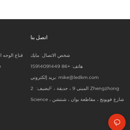
اتصل بنا
شخص الاتصال: مايك
قناع الوجه ا
هاتف: +86 15914091449
ق
mike@ledkm.com
بريد إلكتروني:
يضيف: 2F ، المبنى 9 ، حديقة Zhengzhong
Science ، شارع فويونج ، مقاطعة بوان ، شنتشن