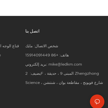
اتصل بنا
شخص الاتصال: مايك
قناع الوجه ا
هاتف: +86 15914091449
ق
mike@ledkm.com
بريد إلكتروني:
يضيف: 2F ، المبنى 9 ، حديقة Zhengzhong
Science ، شارع فويونج ، مقاطعة بوان ، شنتشن