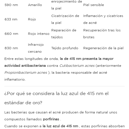
enrojecimiento de
590 nm
Amarillo
Piel sensible
la piel
Cicatrización de
Inflamación y cicatrices
633 nm
Rojo
la piel
de acné
Reparación de
Recuperación tras los
660 nm
Rojo intenso
tejidos
brotes
Infrarrojo
830 nm
Tejido profundo
Regeneración de la piel
cercano
Entre estas longitudes de onda,
la de 415 nm presenta la mayor
actividad antibacteriana
contra
Cutibacterium acnes
(anteriormente
Propionibacterium acnes
), la bacteria responsable del acné
inflamatorio.
¿Por qué se considera la luz azul de 415 nm el
estándar de oro?
Las bacterias que causan el acné producen de forma natural unos
compuestos llamados
porfirinas
.
Cuando se exponen a
la luz azul de 415 nm
, estas porfirinas absorben