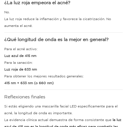
¿La luz roja empeora el acné?
No.
La luz roja reduce la inflamación y favorece la cicatrización. No
aumenta el acné.
¿Qué longitud de onda es la mejor en general?
Para el acné activo:
Luz azul de 415 nm
Para la sanación:
Luz roja de 633 nm
Para obtener los mejores resultados generales:
415 nm + 633 nm (o 660 nm)
Reflexiones finales
Si estás eligiendo una mascarilla facial LED específicamente para el
acné, la longitud de onda es importante.
La evidencia clínica actual demuestra de forma consistente que
la luz
azul de 415 nm es la longitud de onda más eficaz para combatir las