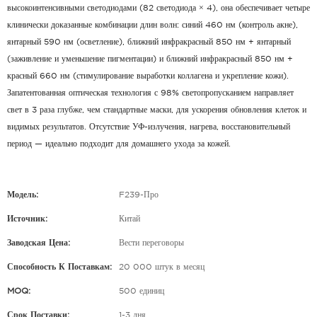
высокоинтенсивными светодиодами (82 светодиода × 4), она обеспечивает четыре
клинически доказанные комбинации длин волн: синий 460 нм (контроль акне),
янтарный 590 нм (осветление), ближний инфракрасный 850 нм + янтарный
(заживление и уменьшение пигментации) и ближний инфракрасный 850 нм +
красный 660 нм (стимулирование выработки коллагена и укрепление кожи).
Запатентованная оптическая технология с 98% светопропусканием направляет
свет в 3 раза глубже, чем стандартные маски, для ускорения обновления клеток и
видимых результатов. Отсутствие УФ-излучения, нагрева, восстановительный
период — идеально подходит для домашнего ухода за кожей.
Модель:
F239-Про
Источник:
Китай
Заводская Цена:
Вести переговоры
Способность К Поставкам:
20 000 штук в месяц
MOQ:
500 единиц
Срок Поставки:
1-3 дня