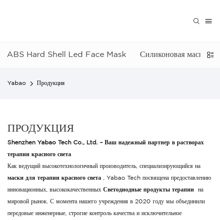
ABS Hard Shell Led Face Mask
Силиконовая маска св
Yabao
Продукция
ПРОДУКЦИЯ
Shenzhen Yabao Tech Co., Ltd. – Ваш надежный партнер в растворах
терапии красного света
Как ведущий высокотехнологичный производитель, специализирующийся на
маски для терапии красного света
, Yabao Tech посвящена предоставлению
инновационных, высококачественных
Светодиодные продукты терапии
на
мировой рынок. С момента нашего учреждения в 2020 году мы объединили
передовые инженерные, строгие контроль качества и исключительное