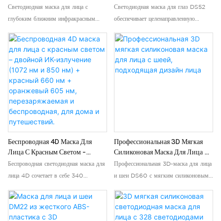
Инфракрасной Светодиодной
Светотерапия Для Более Ярких И
Светодиодная маска для лица с
Светодиодная маска для глаз DS52
Подсветкой – 1072 Нм Для
Молодых Глаз.
глубоким ближним инфракрасным
обеспечивает целенаправленную
Глубокого Омоложения Кожи.
излучением 1072 нм обеспечивает
терапию красным и ближним
клинически доказанную терапию в
инфракрасным светом для нежной
ближнем инфракрасном диапазоне,
кожи вокруг глаз. Красный свет
проникающую на глубину до 10 мм в
стимулирует выработку коллагена,
кожу, достигая более глубоких слоев,
уменьшая мелкие морщины и
чем стандартный красный или 850-нм
«гусиные лапки», а ближний
свет. Конструкция из мягкого
инфракрасный свет улучшает
медицинского силикона идеально
кровообращение, уменьшая отечность
повторяет форму лица, обеспечивая
и темные круги. Эргономичный и
комфортное лечение без
легкий дизайн обеспечивает
Беспроводная 4D Маска Для
Профессиональная 3D Мягкая
использования рук. Отсутствие УФ-
комфортное использование без
Лица С Красным Светом –
Силиконовая Маска Для Лица С
Двойной ИК-Излучение (1072
Шеей, Подходящая Дизайн Лица
излучения, тепла, восстановительный
помощи рук. Отсутствие УФ-
Беспроводная светодиодная маска для
Профессиональная 3D-маска для лица
Нм И 850 Нм) + Красный 660
период — видимые результаты при
излучения и тепла – безопасно для
лица 4D сочетает в себе 340
и шеи DS60 с мягким силиконовым
Нм + Оранжевый 605 Нм,
регулярном использовании.
ежедневного использования.
медицинских светодиодов с четырьмя
покрытием сочетает в себе четыре
Перезаряжаемая И Беспроводная,
терапевтическими длинами волн —
терапевтические длины волн —
Для Дома И Путешествий.
1072 нм (глубокий ближний
красную 630 нм, инфракрасную 850