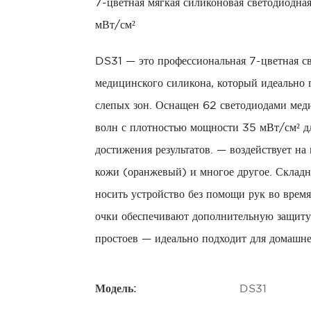
7-цветная мягкая силиконовая светодиодная
мВт/см²
DS31 — это профессиональная 7-цветная све
медицинского силикона, который идеально п
слепых зон.
Оснащен 62 светодиодами меди
волн с плотностью мощности 35 мВт/см² дл
достижения результатов.
— воздействует на 
кожи (оранжевый) и многое другое. Складна
носить устройство без помощи рук во врем
очки обеспечивают дополнительную защиту
простоев — идеально подходит для домашне
Модель:
DS31