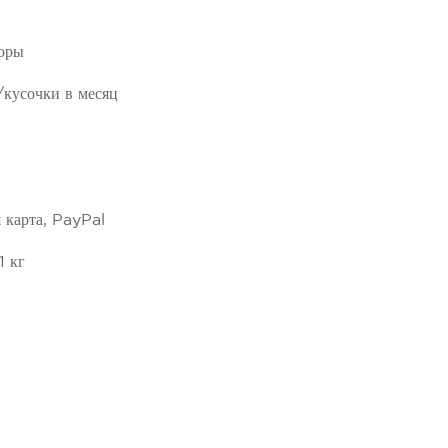
воры
кусочки в месяц
я карта, PayPal
 кг