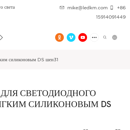
о света
mike@ledkm.com
+86
15914091449
НАМИ
FAQ
ВИДЕО
ягким силиконовым DS шеи31
 ДЛЯ СВЕТОДИОДНОГО
ЯГКИМ СИЛИКОНОВЫМ DS