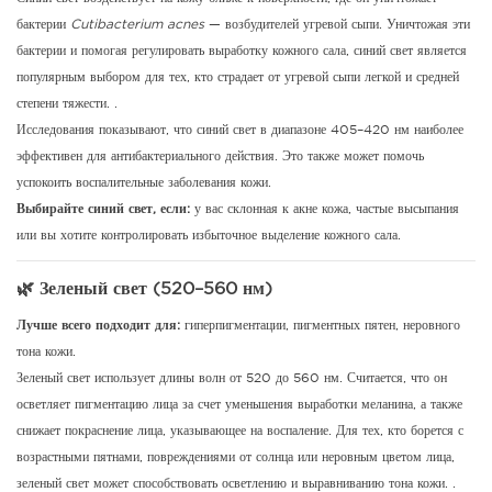
бактерии
Cutibacterium acnes
— возбудителей угревой сыпи. Уничтожая эти
бактерии и помогая регулировать выработку кожного сала, синий свет является
популярным выбором для тех, кто страдает от угревой сыпи легкой и средней
степени тяжести.
.
Исследования показывают, что синий свет в диапазоне 405–420 нм наиболее
эффективен для антибактериального действия.
Это также может помочь
успокоить воспалительные заболевания кожи.
Выбирайте синий свет, если:
у вас склонная к акне кожа, частые высыпания
или вы хотите контролировать избыточное выделение кожного сала.
🌿 Зеленый свет (520–560 нм)
Лучше всего подходит для:
гиперпигментации, пигментных пятен, неровного
тона кожи.
Зеленый свет использует длины волн от 520 до 560 нм. Считается, что он
осветляет пигментацию лица за счет уменьшения выработки меланина, а также
снижает покраснение лица, указывающее на воспаление. Для тех, кто борется с
возрастными пятнами, повреждениями от солнца или неровным цветом лица,
зеленый свет может способствовать осветлению и выравниванию тона кожи.
.