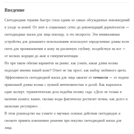
Введение
Светодиодная терапия быстро стала одним из самых обсуждаемых нововведений
в уходе за кожей. От лент в социальных сетях до рекомендаций дерматологов —
светодиодные маски для лица повсюду, и это неспроста. Эти неинвазивные
устройства для домашнего использования используют определенные длины волн
света для проникновения в кожу на различную глубину, воздействуя на все —
от мелких морщин до акне и гиперпигментации.
.
Но при таком обилии вариантов на рынке, как узнать, какая длина волны
подходит именно вашей коже? Ответ не так прост, как выбор любимого цвета.
Эффективность светодиодной маски для лица зависит от
точности
— от подачи
правильной длины волны с нужной интенсивностью и дозой.
Как выразился
один эксперт, терапевтическая доза подобна поливу сада: «Дело не только в
наличии шланга; важно, сколько воды фактически достигает почвы, как долго и
насколько регулярно».
.
В этом руководстве вы узнаете о научных основах действия светодиодов и
сможете принять взвешенное решение при покупке светодиодной маски для
лица.