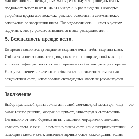
Для большинства светодиодных масок рекомендуется проводить сеансы
продолжительностью от 10 до 20 минут 3-5 раз в неделю.
Некоторые
устройства предлагают несколько режимов освещения и автоматическое
отключение по завершении цикла.
Последовательность — ключ к успеху:
подумайте, как устройство вписывается в ваш распорядок дня.
.
5.
Безопасность прежде всего.
Во время занятий всегда надевайте защитные очки, чтобы защитить глаза.
Избегайте использования светодиодных масок на поврежденной коже, при
активных инфекциях или во время беременности без консультации с врачом.
Если у вас светочувствительные заболевания или эпилепсия, вызванная
воздействием света, использование светодиодных масок не рекомендуется.
.
Заключение
Выбор правильной длины волны для вашей светодиодной маски для лица — это
самое важное решение, которое вы примете, инвестируя в светотерапию.
Независимо от того, боретесь ли вы с мелкими морщинами с помощью
красного света, с акне — с помощью синего света или с гиперпигментацией — с
помощью зеленого света, понимание научных основ каждой длины волны