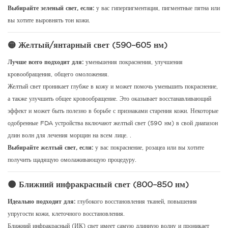
Выбирайте зеленый свет, если:
у вас гиперпигментация, пигментные пятна или
вы хотите выровнять тон кожи.
🟡 Желтый/янтарный свет (590–605 нм)
Лучше всего подходит для:
уменьшения покраснения, улучшения
кровообращения, общего омоложения.
Желтый свет проникает глубже в кожу и может помочь уменьшить покраснение,
а также улучшить общее кровообращение.
Это оказывает восстанавливающий
эффект и может быть полезно в борьбе с признаками старения кожи. Некоторые
одобренные FDA устройства включают желтый свет (590 нм) в свой диапазон
длин волн для лечения морщин на всем лице.
.
Выбирайте желтый свет, если:
у вас покраснение, розацеа или вы хотите
получить щадящую омолаживающую процедуру.
🌑 Ближний инфракрасный свет (800–850 нм)
Идеально подходит для:
глубокого восстановления тканей, повышения
упругости кожи, клеточного восстановления.
Ближний инфракрасный (ИК) свет имеет самую длинную волну и проникает