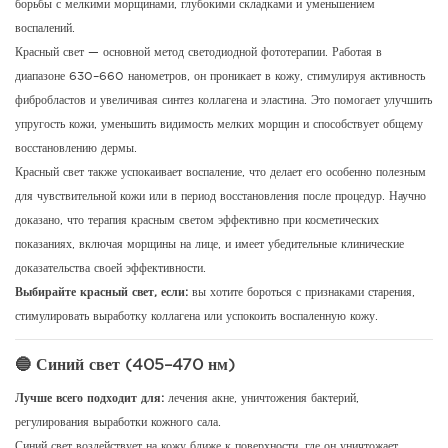
борьбы с мелкими морщинами, глубокими складками и уменьшением
воспалений.
Красный свет — основной метод светодиодной фототерапии. Работая в
диапазоне 630–660 нанометров, он проникает в кожу, стимулируя активность
фибробластов и увеличивая синтез коллагена и эластина.
Это помогает улучшить
упругость кожи, уменьшить видимость мелких морщин и способствует общему
восстановлению дермы.
Красный свет также успокаивает воспаление, что делает его особенно полезным
для чувствительной кожи или в период восстановления после процедур. Научно
доказано, что терапия красным светом эффективно при косметических
показаниях, включая морщины на лице, и имеет убедительные клинические
доказательства своей эффективности.
Выбирайте красный свет, если:
вы хотите бороться с признаками старения,
стимулировать выработку коллагена или успокоить воспаленную кожу.
🔵 Синий свет (405–470 нм)
Лучше всего подходит для:
лечения акне, уничтожения бактерий,
регулирования выработки кожного сала.
Синий свет воздействует на кожу ближе к поверхности, где он уничтожает