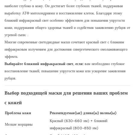
наиболее глубоко в кожу. Он достигает более глубоких тканей, поддерживая
выработку АТФ митохондриями и восстановление клеток.
Благодаря этому
ближний инфракрасный свет особенно эффективен для повышения упругости
кожи, поддержания общего здоровья тканей и содействия заживлению рубцов от
угревой сыпи.
.
Многие современные светодиодные маски сочетают красный свет с ближним
инфракрасным излучением для достижения синергетического омолаживающего
эффекта.
Выбирайте ближний инфракрасный свет, если:
вам необходимо глубокое
восстановление тканей, повышение упругости кожи или ускорение заживления
рубцов.
Выбор подходящей маски для решения ваших проблем
с кожей
Проблема кожи
Рекомендуемая(ые) длина(ы) волны(ы)
Красный (630–660 нм) + ближний
Мелкие морщины
инфракрасный (800–850 нм)