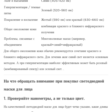
Акне и высыпания
Синий (405–420 нм)
Гиперпигментация / темные
Зеленый (520–560 нм)
пятна
Покраснение и воспаление
Желтый (590 нм) или красный (630–660 нм)
комбинация красного и ближнего инфракрасного
Общее омоложение кожи
излучения
Проблемы, связанные с
Многоволновые маски (например,
объединением
красный+синий+инфракрасный)
Для общего омоложения кожи обычно рекомендуется сочетание красного и
ближнего инфракрасного света.
Для лечения акне синий свет является основным
методом.
А при гиперпигментации наиболее эффективным может быть розовый
(комбинированный спектр) или зеленый свет.
.
На что обращать внимание при покупке светодиодной
маски для лица
1.
Проверяйте нанометры, а не только цвет.
На качественной светодиодной маске для лица будет четко указано, какие длины