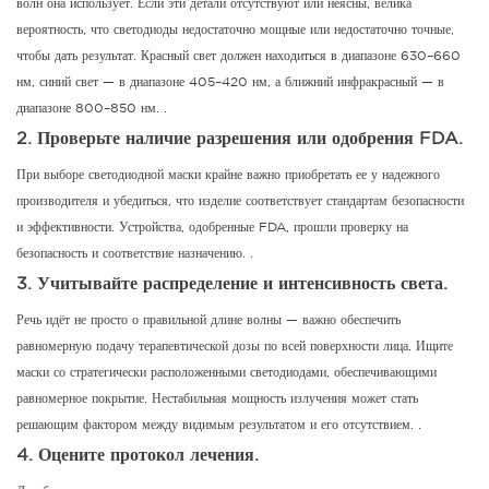
волн она использует.
Если эти детали отсутствуют или неясны, велика
вероятность, что светодиоды недостаточно мощные или недостаточно точные,
чтобы дать результат.
Красный свет должен находиться в диапазоне 630–660
нм, синий свет — в диапазоне 405–420 нм, а ближний инфракрасный — в
диапазоне 800–850 нм.
.
2.
Проверьте наличие разрешения или одобрения FDA.
При выборе светодиодной маски крайне важно приобретать ее у надежного
производителя и убедиться, что изделие соответствует стандартам безопасности
и эффективности.
Устройства, одобренные FDA, прошли проверку на
безопасность и соответствие назначению.
.
3.
Учитывайте распределение и интенсивность света.
Речь идёт не просто о правильной длине волны — важно обеспечить
равномерную подачу терапевтической дозы по всей поверхности лица.
Ищите
маски со стратегически расположенными светодиодами, обеспечивающими
равномерное покрытие. Нестабильная мощность излучения может стать
решающим фактором между видимым результатом и его отсутствием.
.
4.
Оцените протокол лечения.