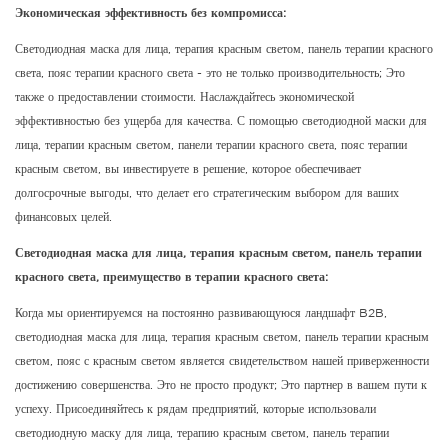
Экономическая эффективность без компромисса:
Светодиодная маска для лица, терапия красным светом, панель терапии красного
света, пояс терапии красного света - это не только производительность; Это
также о предоставлении стоимости. Наслаждайтесь экономической
эффективностью без ущерба для качества. С помощью светодиодной маски для
лица, терапии красным светом, панели терапии красного света, пояс терапии
красным светом, вы инвестируете в решение, которое обеспечивает
долгосрочные выгоды, что делает его стратегическим выбором для ваших
финансовых целей.
Светодиодная маска для лица, терапия красным светом, панель терапии
красного света, преимущество в терапии красного света:
Когда мы ориентируемся на постоянно развивающуюся ландшафт B2B,
светодиодная маска для лица, терапия красным светом, панель терапии красным
светом, пояс с красным светом является свидетельством нашей приверженности
достижению совершенства. Это не просто продукт; Это партнер в вашем пути к
успеху. Присоединяйтесь к рядам предприятий, которые использовали
светодиодную маску для лица, терапию красным светом, панель терапии