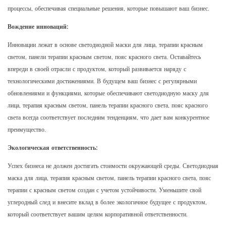
процессы, обеспечивая специальные решения, которые повышают ваш бизнес.
Вождение инноваций:
Инновации лежат в основе светодиодной маски для лица, терапии красным
светом, панели терапии красным светом, пояс красного света. Оставайтесь
впереди в своей отрасли с продуктом, который развивается наряду с
технологическими достижениями. В будущем ваш бизнес с регулярными
обновлениями и функциями, которые обеспечивают светодиодную маску для
лица, терапия красным светом, панель терапии красного света, пояс красного
света всегда соответствует последним тенденциям, что дает вам конкурентное
преимущество.
Экологическая ответственность:
Успех бизнеса не должен достигать стоимости окружающей среды. Светодиодная
маска для лица, терапия красным светом, панель терапии красного света, пояс
терапии с красным светом создан с учетом устойчивости. Уменьшите свой
углеродный след и внесите вклад в более экологичное будущее с продуктом,
который соответствует вашим целям корпоративной ответственности.